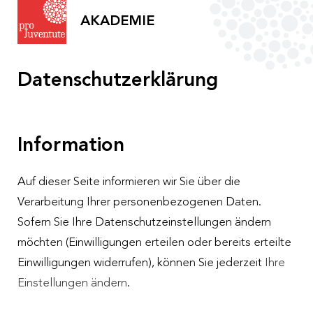
AKADEMIE
Akademieprogramm
Datenschutzerklärung
Pro Juventute Akademie
Information
Informationen
Was wir tun
Auf dieser Seite informieren wir Sie über die
Team
Verarbeitung Ihrer personenbezogenen Daten.
Aktuelles und Presse
Teilnahmebedingungen
Sofern Sie Ihre Datenschutzeinstellungen ändern
Barrierefreiheit
möchten (Einwilligungen erteilen oder bereits erteilte
Einwilligungen widerrufen), können Sie jederzeit
Ihre
Förderungen
Einstellungen ändern
.
Anerkennung