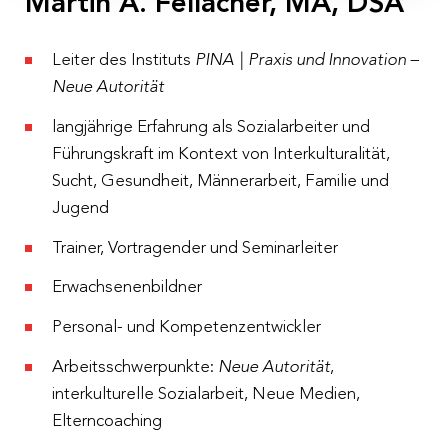
Martin A. Fellacher, MA, DSA
Ort
Leiter des Instituts
PINA | Praxis und Innovation –
St. Virgil Salzburg
, Ernst-Grein-Str. 14, 5026 Salzburg
Neue Autorität
Anmeldeschluss
langjährige Erfahrung als Sozialarbeiter und
22.09.2026
Führungskraft im Kontext von Interkulturalität,
Sucht, Gesundheit, Männerarbeit, Familie und
Anmeldung
Jugend
Dies ist eine Veranstaltung mit unserem Partner, dem
Trainer, Vortragender und Seminarleiter
Bildungszentrum St. Virgil Salzburg
. Zur Anmeldung
Erwachsenenbildner
geht es
hier
.
Personal- und Kompetenzentwickler
Weitere Termine:
Arbeitsschwerpunkte:
Neue Autorität
,
interkulturelle Sozialarbeit, Neue Medien,
Im kommenden Jahr findet ein weiterer
Elterncoaching
Grundlehrgang
und 2028 ein
Aufbaulehrgang
statt.