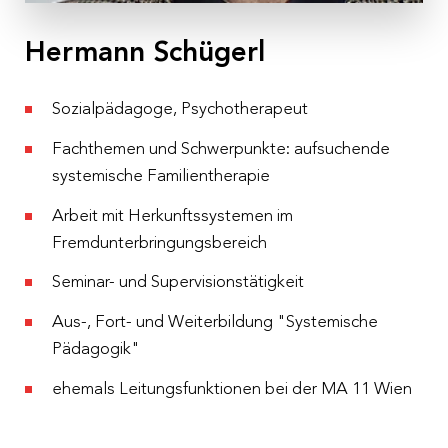
Kolpinghaus Wien-Zentral
, Gumpendorfer Straße
39, 1060 Wien
Hermann Schügerl
Kosten
€ 250,– pro Person exkl. 10 % MwSt.
Sozialpädagoge, Psychotherapeut
Anmeldeschluss
Fachthemen und Schwerpunkte: aufsuchende
09.03.2026
systemische Familientherapie
Arbeit mit Herkunftssystemen im
Fremdunterbringungsbereich
Seminar- und Supervisionstätigkeit
Aus-, Fort- und Weiterbildung "Systemische
Pädagogik"
ehemals Leitungsfunktionen bei der MA 11 Wien