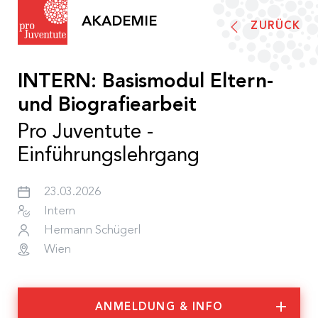
AKADEMIE
ZURÜCK
Akademieprogramm
INTERN: Basismodul Eltern-
Pro Juventute Akademie
und Biografiearbeit
Pro Juventute -
Einführungslehrgang
Informationen
Was wir tun
Team
23.03.2026
Aktuelles und Presse
Intern
Teilnahmebedingungen
Hermann Schügerl
Barrierefreiheit
Wien
Förderungen
Anerkennung
ANMELDUNG & INFO