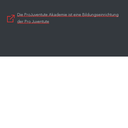
Die ProJuventute Akademie ist eine Bildungseinrichtung
der Pro Juventute