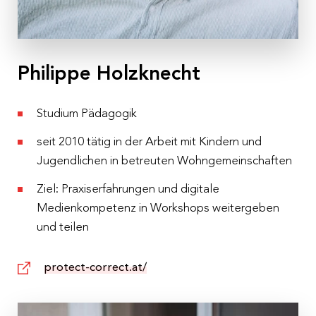
Ort
Bildungsraum Naumanngasse, Naumanngasse 32,
5020 Salzburg
Philippe Holzknecht
Kosten
€ 430,– pro Person inkl. 10 % MwSt.
Studium Pädagogik
5 % Frühbucherrabatt bei Buchung fünf Monate vor
seit 2010 tätig in der Arbeit mit Kindern und
Veranstaltungsbeginn
Jugendlichen in betreuten Wohngemeinschaften
Anmeldeschluss
Ziel: Praxiserfahrungen und digitale
01.06.2026
Medienkompetenz in Workshops weitergeben
und teilen
Das Seminar wird durch den Berufsverband
Österreichischer PsychologInnen I BÖP als Fort- und
protect-correct.at/
Weiterbildungsveranstaltung gemäß
Psychologengesetz 2013 mit insgesamt 16