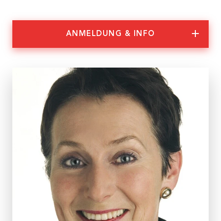
Nachhaltigkeit
Partner:innen
ANMELDUNG & INFO
Anmeldung & Informationen
Veranstaltungs-ID
WS 14/26
Dauer
2 Tage
Termine
Di, 09.06.2026, 14:00 – 18:00 Uhr