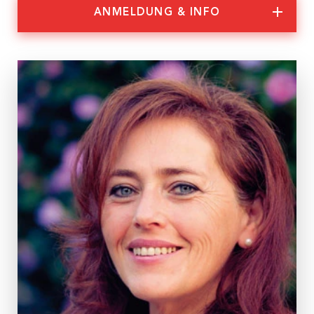
ANMELDUNG & INFO
Nachhaltigkeit
Partner:innen
Anmeldung & Informationen
Veranstaltungs-ID
Bindung 10/26 ONLINE
Dauer
2 Tage
Termine
Mi, 25.02.2026, 10:00 – 17:30 Uhr
Do, 26.02.2026, 9:00 – 16:00 Uhr