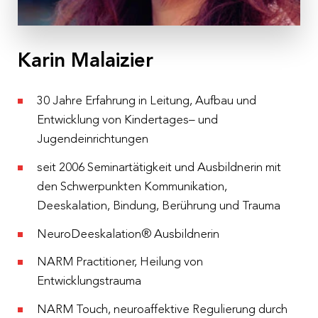
Ort
Online-Gruppentreffen auf Zoom
Kosten
Karin Malaizier
€ 250,– pro Person exkl. 10 % MwSt.
30 Jahre Erfahrung in Leitung, Aufbau und
Anmeldeschluss
Entwicklung von Kindertages– und
19.02.2026
Jugendeinrichtungen
seit 2006 Seminartätigkeit und Ausbildnerin mit
den Schwerpunkten Kommunikation,
Deeskalation, Bindung, Berührung und Trauma
NeuroDeeskalation® Ausbildnerin
NARM Practitioner, Heilung von
Entwicklungstrauma
NARM Touch, neuroaffektive Regulierung durch