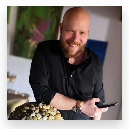
Nachhaltigkeit
Partner:innen
Anmeldung & Informationen
Veranstaltungs-ID
Trauma 01/25 Wien
Dauer
2 Tage
Termine
Di, 25.02.2025, 10:00 – 17:30 Uhr
Mi, 26.02.2025, 9:00 – 16:00 Uhr
Ort
Kolpinghaus Wien-Zentral
, Gumpendorfer Straße
39, 1060 Wien