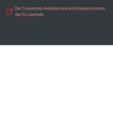
Die ProJuventute Akademie ist eine Bildungseinrichtung
der Pro Juventute