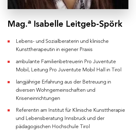
Hotel Steiermarkhof
,
Ekkehard-Hauer-Straße 33,
8052 Graz
a
Mag.
Isabelle Leitgeb-Spörk
Kosten
€ 220,– pro Person exkl. 10 % MwSt.
Lebens- und Sozialberaterin und klinische
Kunsttherapeutin in eigener Praxis
Anmeldeschluss
08.05.2025
ambulante Familienbetreuerin Pro Juventute
Mobil, Leitung Pro Juventute Mobil Hall in Tirol
langjährige Erfahrung aus der Betreuung in
diversen Wohngemeinschaften und
Kriseneinrichtungen
Referentin am Institut für Klinische Kunsttherapie
und Lebensberatung Innsbruck und der
pädagogischen Hochschule Tirol