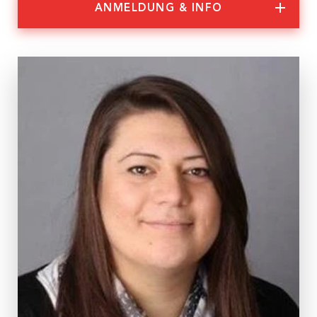
ANMELDUNG & INFO
Nachhaltigkeit
Partner:innen
Ausgebucht
Anmeldung & Informationen
Veranstaltungs-ID
Sex.Päd. 18/25 Graz
Dauer
2 Tage
Termine
Do, 22.05.2025, 10:00 – 17:30 Uhr
Fr, 23.05.2025, 9:00 – 16:00 Uhr
Ort