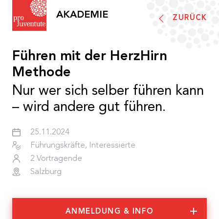
AKADEMIE
ZURÜCK
Akademieprogramm
Führen mit der HerzHirn
Pro Juventute Akademie
Methode
Nur wer sich selber führen kann
– wird andere gut führen.
Informationen
Was wir tun
Team
25.11.2024
Aktuelles und Presse
Führungskräfte, Interessierte
Teilnahmebedingungen
2 Vortragende
Barrierefreiheit
Salzburg
Förderungen
Anerkennung
ANMELDUNG & INFO