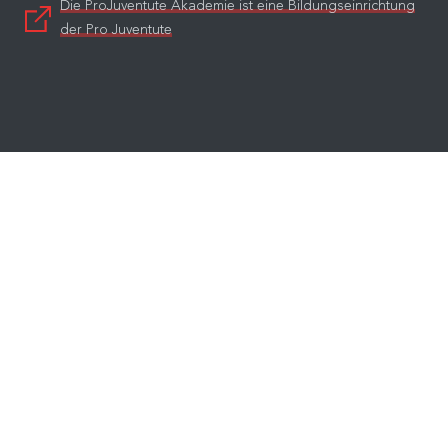
Die ProJuventute Akademie ist eine Bildungseinrichtung
der Pro Juventute