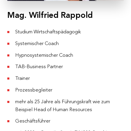
St. Virgil Salzburg
, Ernst-Grein-Straße 14, 5026
Salzburg
Mag. Wilfried Rappold
Kosten
€ 420,– pro Person inkl. 10 % MwSt.
Studium Wirtschaftspädagogik
10 % Frühbucherrabatt bei Buchung drei Monate vor
Systemischer Coach
Veranstaltungsbeginn
Hypnosystemischer Coach
Anmeldeschluss
19.11.2024
TAB-Business Partner
Trainer
Prozessbegleiter
mehr als 25 Jahre als Führungskraft wie zum
Beispiel Head of Human Resources
Geschäftsführer