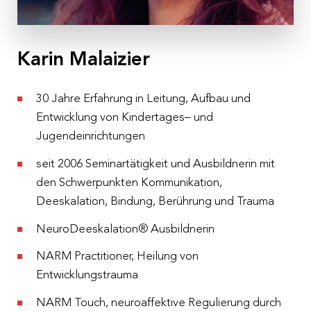
Ort
Online-Gruppentreffen auf Zoom
Kosten
Karin Malaizier
€ 209,– pro Person inkl. 10 % MwSt.
30 Jahre Erfahrung in Leitung, Aufbau und
Anmeldeschluss
Entwicklung von Kindertages– und
25.12.2023
Jugendeinrichtungen
seit 2006 Seminartätigkeit und Ausbildnerin mit
den Schwerpunkten Kommunikation,
Deeskalation, Bindung, Berührung und Trauma
NeuroDeeskalation® Ausbildnerin
NARM Practitioner, Heilung von
Entwicklungstrauma
NARM Touch, neuroaffektive Regulierung durch