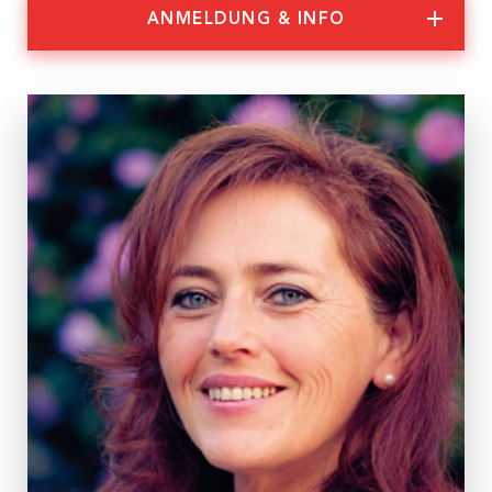
ANMELDUNG & INFO
Nachhaltigkeit
Partner:innen
Anmeldung & Informationen
Veranstaltungs-ID
Bindung Online 13/24
Dauer
2 Tage
Termine
Mo, 08.01.2024, 9:00 – 17:00 Uhr
Di, 09.01.2024, 9:00 – 17:00 Uhr