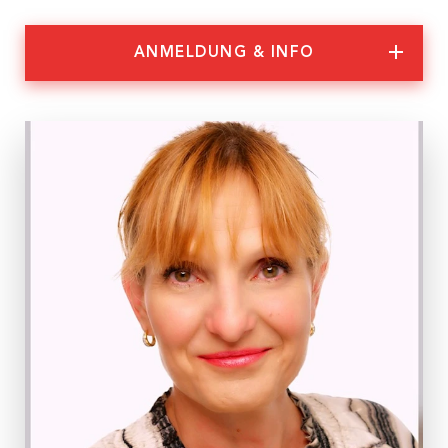
Nachhaltigkeit
ANMELDUNG & INFO
Partner:innen
Anmeldung & Informationen
Veranstaltungs-ID
ON 05/23
Dauer
4 Module zu jeweils 2 Stunden
Termine
Mi, 24.05.2023
Mi, 31.05.2023