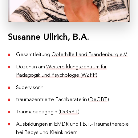
Mi, 07.06.2023
Mi, 14.06.2023
jeweils 19:00 – 21:00 Uhr
Susanne Ullrich, B.A.
Ort
Online-Gruppentreffen auf Zoom
Gesamtleitung
Opferhilfe Land Brandenburg e.V.
Kosten
Dozentin am
Weiterbildungszentrum für
€ 170,– p. P. inkl. 10 % MwSt.
Pädagogik und Psychologie (WZPP)
Anmeldeschluss
Supervisorin
10.05.2023
traumazentrierte Fachberaterin (
DeGBT
)
Traumapädagogin (
DeGBT
)
Ausbildungen in EMDR und I.B.T.-Traumatherapie
bei Babys und Kleinkindern