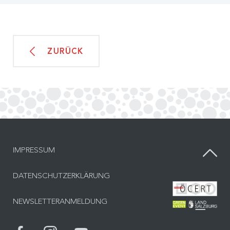
ZURÜCK
IMPRESSUM
DATENSCHUTZERKLÄRUNG
Bes
NEWSLETTERANMELDUNG
Bes