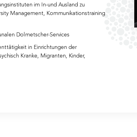
ungsinstituten im In-und Ausland zu
tel Schaffenrath
, Alpenstraße 115-117, 5020 Salzburg
ersity Management, Kommunikationstraining
 Person inkl. 10 % MwSt
nalen Dolmetscher-Services
ttätigkeit in Einrichtungen der
ychisch Kranke, Migranten, Kinder,
mt/Familienberatung zu 80 Prozent gefördert, wenn Sie 