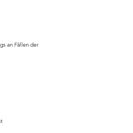
gs an Fällen der
ät