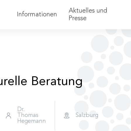
Aktuelles und
Informationen
Presse
Teilnahmebedingungen
Barrierefreiheit
Förderungen
Anerkennung
urelle Beratung
Nachhaltigkeit
Partner:innen
Dr.
Thomas
Salzburg
Hegemann