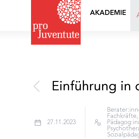
AKADEMIE
Einführung in 
Berater:inn
Fachkräfte,
27.11.2023
Pädagog:in
Psychothera
Sozialpäda