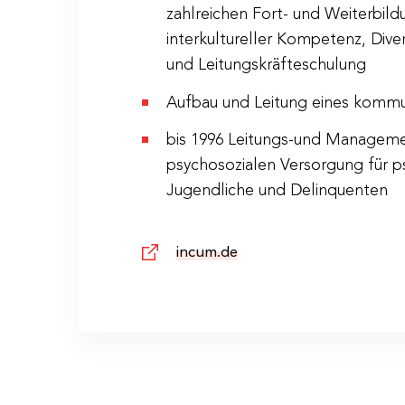
zahlreichen Fort- und Weiterbild
Ort
Amadeo Ho
interkultureller Kompetenz, Div
und Leitungskräfteschulung
Kosten
€ 310,– pro
Aufbau und Leitung eines kommu
Anmeldeschluss
13.11.2023
bis 1996 Leitungs-und Managemen
psychosozialen Versorgung für ps
Dieser Kurs wird vom Bundeskanzlera
Jugendliche und Delinquenten
incum.de