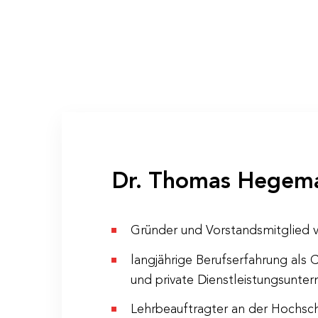
Anmeldung & Infor
Dr. Thomas Hegem
Gründer und Vorstandsmitglied 
Veranstaltungs-ID
WS 19/23
langjährige Berufserfahrung als 
Dauer
2 Tage
und private Dienstleistungsunte
Termine
Mo., 27.11. 
Lehrbeauftragter an der Hochsch
jeweils 9:00