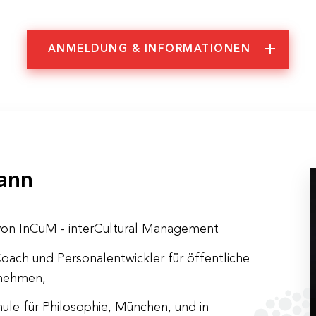
ANMELDUNG & INFORMATIONEN
mationen
ann
von InCuM - interCultural Management
Coach und Personalentwickler für öffentliche
rnehmen,
– Di, 28.11.2023
ule für Philosophie, München, und in
 – 17:00 Uhr