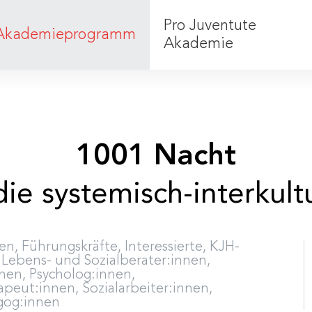
Pro Juventute
Akademieprogramm
Akademie
Was wir tun
Team
1001 Nacht
die systemisch-interkult
en, Führungskräfte, Interessierte, KJH-
 Lebens- und Sozialberater:innen,
nen, Psycholog:innen,
peut:innen, Sozialarbeiter:innen,
gog:innen