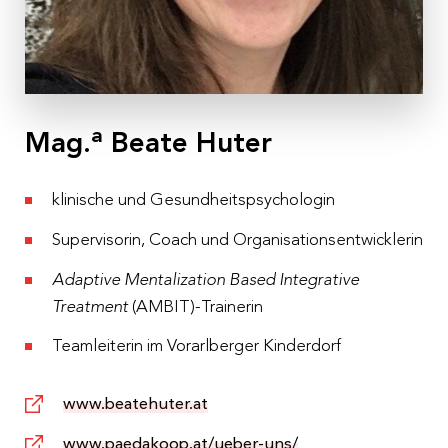
jeweils 9:00 – 17:00 Uhr
Ort
Kolpinghaus Salzburg,
Adolf-Kolping-Straße 10, 5020
Salzburg
a
Mag.
Beate Huter
Kosten
€ 350,– pro Person inkl. 10 % MwSt
klinische und Gesundheitspsychologin
Anmeldeschluss
Supervisorin, Coach und Organisationsentwicklerin
28.04.2023
Adaptive Mentalization Based Integrative
Treatment
(AMBIT)-Trainerin
Teamleiterin im Vorarlberger Kinderdorf
www.beatehuter.at
www.paedakoop.at/ueber-uns/