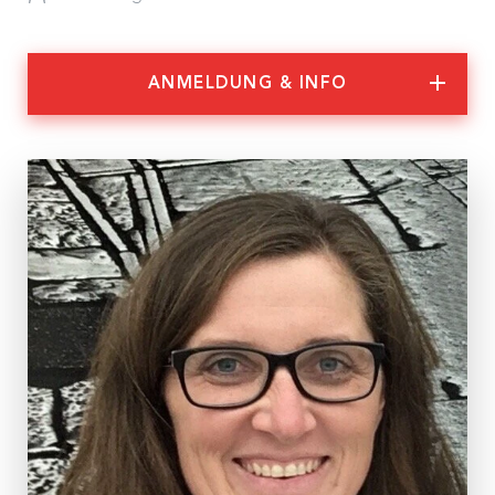
Nachhaltigkeit
Partner:innen
ANMELDUNG & INFO
Anmeldung & Informationen
Veranstaltungs-ID
WS 12/23
Dauer
2 Tage
Termine
Do., 11.05. – Fr. 12.05.2023