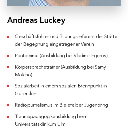
Gasthof Am Riedl
, Eisenstraße 38, 5321 Koppl bei
Salzburg
Andreas Luckey
Kosten
€ 310,– pro Person inkl. 10 % MwSt
Geschäftsführer und Bildungsreferent der Stätte
der Begegnung eingetragener Verein
Anmeldeschluss
06.11.2023
Pantomime (Ausbildung bei Vladimir Egorov)
Körpersprachetrainer (Ausbildung bei Samy
Molcho)
Sozialarbeit in einem sozialen Brennpunkt in
Gütersloh
Radiojournalismus im Bielefelder Jugendring
Traumapädagogikausbildung beim
Universitätsklinikum Ulm