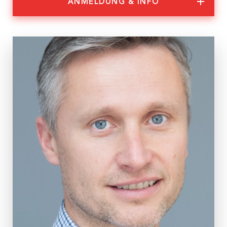
ANMELDUNG & INFO
Nachhaltigkeit
Partner:innen
Anmeldung & Informationen
Veranstaltungs-ID
WS 10/23
Dauer
2 Tage
Termine
Mo., 20.11. – Di., 21.11.2023
jeweils 9:30 – 17:00 Uhr
Ort