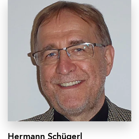
Nachhaltigkeit
Anmeldung & Informationen
Partner:innen
Veranstaltungs-ID
Eltern SBG 09/23
Dauer
2 Tage
Termine
Mo, 02.10. – Di, 03.10.2023
jeweils 9:00 – 17:00 Uhr
Ort
Kolpinghaus Salzburg
, Adolf-Kolping-Straße 10
, 5020
Salzburg
Hermann Schügerl