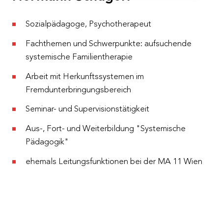
Kosten
€ 200,– werden automatisch vom Fortbildungsbudget
Sozialpädagoge, Psychotherapeut
abgezogen
Fachthemen und Schwerpunkte: aufsuchende
Anmeldeschluss
systemische Familientherapie
18.09.2023
Arbeit mit Herkunftssystemen im
Fremdunterbringungsbereich
Stornobedingungen:
Ab 30 Tage vor Beginn einer
Seminar- und Supervisionstätigkeit
internen Veranstaltung werden 50%, 7 Tage vor
Beginn einer internen Veranstaltung werden 100%
Aus-, Fort- und Weiterbildung "Systemische
der Teilnahmegebühr einbehalten, sofern kein*e
Pädagogik"
Ersatzteilnehmer*in gestellt wird. Bei Ausfall der
ehemals Leitungsfunktionen bei der MA 11 Wien
internen Veranstaltung werden alle bereits bezahlten
Gebühren rückerstattet.