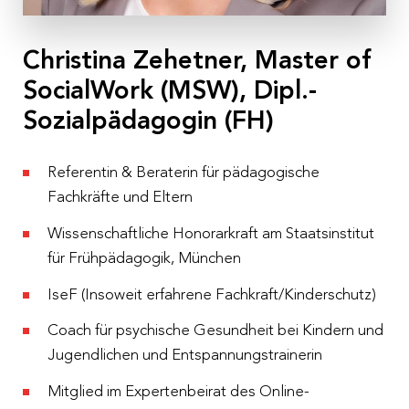
Gasthof Am Riedl
, Eisenstraße 38, 5321 Koppl bei
Salzburg
Christina Zehetner, Master of
Kosten
SocialWork (MSW), Dipl.-
€ 310,– p. P. inkl. 10 % MwSt.
Sozialpädagogin (FH)
Anmeldeschluss
27.09.2023
Referentin & Beraterin für pädagogische
Fachkräfte und Eltern
Wissenschaftliche Honorarkraft am Staatsinstitut
für Frühpädagogik, München
IseF (Insoweit erfahrene Fachkraft/Kinderschutz)
Coach für psychische Gesundheit bei Kindern und
Jugendlichen und Entspannungstrainerin
Mitglied im Expertenbeirat des Online-