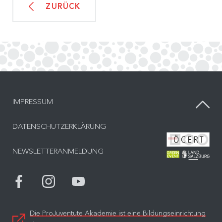
ZURÜCK
IMPRESSUM
DATENSCHUTZERKLÄRUNG
Bes
NEWSLETTERANMELDUNG
Bes
Die ProJuventute Akademie ist eine Bildungseinrichtung