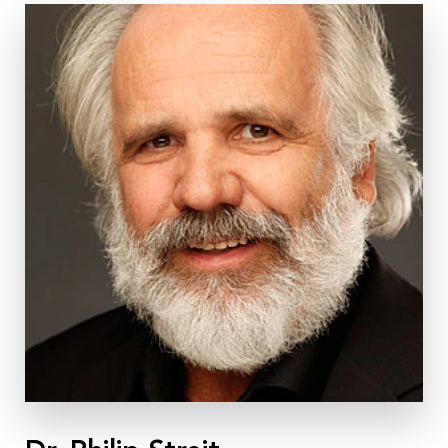
Abgesagt
Nachhaltigkeit
Partner:innen
Anmeldung & Informationen
Veranstaltungs-ID
L 5/22
Dauer
3 Module à 3 Tage
Termine
Modul 1: 10. – 12.06.2022
Modul 2: 29. – 31.07.2022
Modul 3: 21. – 23.10.2022
jeweils von 9:00 – 18:00 Uhr
Ort