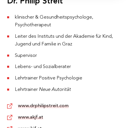
Dr. Philip Streit
Schloss Goldegg
, Hofmark 1, 5622 Goldegg
Kosten
klinischer & Gesundheitspsychologe,
€ 1.335,– pro Person inkl. 10 % MwSt.
Psychotherapeut
exkl. Verpflegung
Leiter des Instituts und der Akademie für Kind,
Kosten für Zertifizierung: € 60,–
Jugend und Familie in Graz
Ratenzahlung
Supervisor
zwei Raten zu je € 667,50
Lebens- und Sozialberater
1. Rate bis zum 18.03.2022
2. Rate bis zum 18.07.2022
Lehrtrainer Positive Psychologie
Anmeldeschluss
Lehrtrainer
Neue Autorität
27.05.2022
www.drphilipstreit.com
www.akjf.at