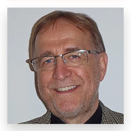
Nachhaltigkeit
Partner:innen
Anmeldung & Informationen
Veranstaltungs-ID
Mobile 13/22
Dauer
2 Tage
Termine
Di, 03.05.2022, 10:00 – 17:30 Uhr
Mi, 04.05.2022, 9:00 – 16:30 Uhr
Ort
Gasthof Am Riedl
, Eisenstraße 38, 5321 Koppl bei