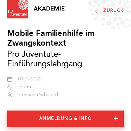
AKADEMIE
ZURÜCK
Akademieprogramm
Mobile Familienhilfe im
Pro Juventute Akademie
Zwangskontext
Pro Juventute-
Einführungslehrgang
Informationen
Was wir tun
Team
03.05.2022
Aktuelles und Presse
Intern
Teilnahmebedingungen
Hermann Schügerl
Barrierefreiheit
Förderungen
ANMELDUNG & INFO
Anerkennung