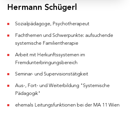
Salzburg
Hermann Schügerl
Kosten
€ 200,– werden automatisch vom Fortbildungsbudget
Sozialpädagoge, Psychotherapeut
abgezogen
Fachthemen und Schwerpunkte: aufsuchende
Anmeldeschluss
systemische Familientherapie
03.05.2022
Arbeit mit Herkunftssystemen im
Fremdunterbringungsbereich
Stornobedingungen:
Ab 30 Tage vor Beginn einer
Seminar- und Supervisionstätigkeit
internen Veranstaltung werden 50%, 7 Tage vor
Beginn einer internen Veranstaltung werden 100%
Aus-, Fort- und Weiterbildung "Systemische
der Teilnahmegebühr einbehalten, sofern kein*e
Pädagogik"
Ersatzteilnehmer*n gestellt wird. Bei Ausfall der
ehemals Leitungsfunktionen bei der MA 11 Wien
internen Veranstaltung werden alle bereits bezahlten
Gebühren rückerstattet.