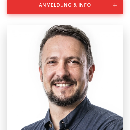
ANMELDUNG & INFO
Nachhaltigkeit
Partner:innen
Abgesagt
Anmeldung & Informationen
Veranstaltungs-ID
WS 31/22
Dauer
2 Tage
Termine
Do, 21.04.2022, 9:00 – 17:00 Uhr
Fr, 22.04.2022, 9:00 – 17:00 Uhr