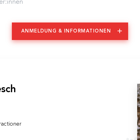
er:innen
ANMELDUNG & INFORMATIONEN
mationen
esch
actioner
22, 9:00 – 17:00 Uhr