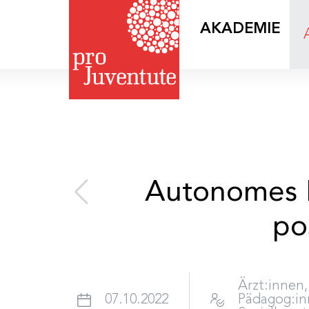
AKADEMIE
Autonomes N
po
Ärzt:innen
07.10.2022
Pädagog:in