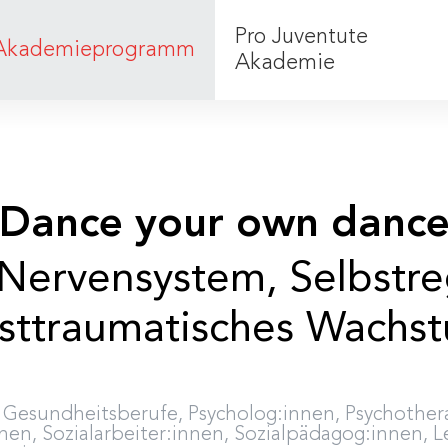
Pro Juventute
Akademieprogramm
Akademie
Was wir tun
Team
Dance your own danc
ervensystem, Selbstre
sttraumatisches Wachs
, Gesundheitsberufe, Psycholog:innen, Psychother
nen, Sozialarbeiter:innen, Sozialpädagog:innen, 