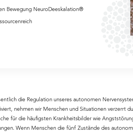
22, 9:00 – 17:00 Uhr
alen Bewegung NeuroDeeskalation®
oldegg
, Hofmark 1, 5622 Goldegg
essourcenreich
P. inkl. 10 % MwSt.
erband Österreichischer PsychologInnen I BÖP als Fort
insgesamt 16 Fortbildungseinheiten anerkannt.
ntlich die Regulation unseres autonomen Nervensystem
iert, nehmen wir Menschen und Situationen verzerrt du
rsache für die häufigsten Krankheitsbilder wie Angststör
ungen. Wenn Menschen die fünf Zustände des autono