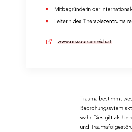
Sa, 08.10.20
Mitbegründerin der internation
Ort
Schloss G
Leiterin des Therapiezentrums r
Kosten
€ 290,– p. 
www.ressourcenreich.at
Anmeldeschluss
25.10.2022
Das Seminar wird durch den Berufsv
gemäß Psychologengesetz 2013 mit 
Trauma bestimmt wese
Bedrohungssytem aktiv
wahr. Dies gilt als U
und Traumafolgestör