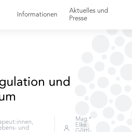
Aktuelles und
Informationen
Presse
Teilnahmebedingungen
Barrierefreiheit
Förderungen
e
Anerkennung
gulation und
Nachhaltigkeit
Partner:innen
tum
a
Mag.
apeut:innen,
Elke
Lebens- und
Göttl-