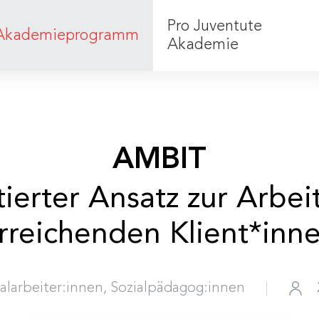
Pro Juventute
Akademieprogramm
Akademie
Was wir tun
Team
AMBIT
ierter Ansatz zur Arbei
rreichenden Klient*inn
alarbeiter:innen, Sozialpädagog:innen