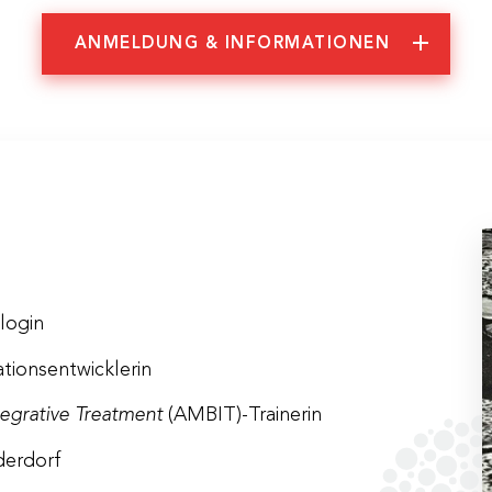
ANMELDUNG & INFORMATIONEN
mationen
login
tionsentwicklerin
egrative Treatment
(AMBIT)-Trainerin
022, 9:00 – 17:00 Uhr
22, 9:00 – 17:00 Uhr
derdorf