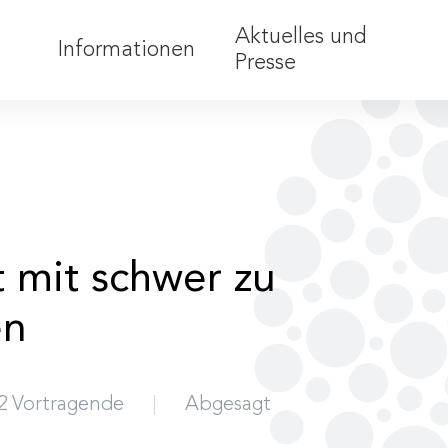
Aktuelles und
Informationen
Presse
Teilnahmebedingungen
Barrierefreiheit
Förderungen
Anerkennung
t mit schwer zu
Nachhaltigkeit
Partner:innen
en
2 Vortragende
Abgesagt