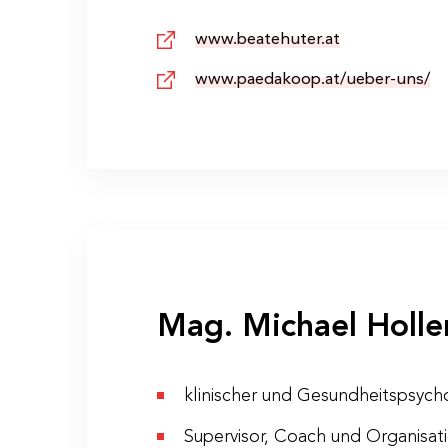
Ort
Gasthof Am
www.beatehuter.at
Kosten
€ 290,– p. 
www.paedakoop.at/ueber-uns/
Anmeldeschluss
21.03.2022
Mag. Michael Holle
klinischer und Gesundheitspsyc
Supervisor, Coach und Organisat