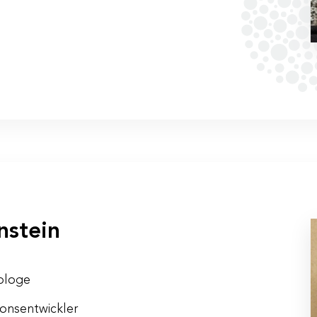
 Riedl
, Eisenstraße 38, 5321 Koppl bei Salzburg
P. inkl. 10 % MwSt.
nstein
hologe
ionsentwickler