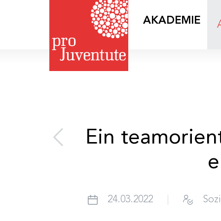
AKADEMIE
Ein teamorient
e
24.03.2022
Sozi