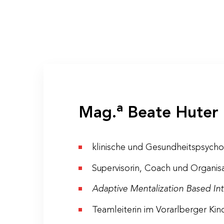
Anmeldung & Infor
a
Mag.
Beate Huter
klinische und Gesundheitspsycho
Veranstaltungs-ID
WS 09/22
Supervisorin, Coach und Organisa
Dauer
2 Tage
Adaptive Mentalization Based Int
Termine
Do, 24.03.2
Fr, 25.03.20
Teamleiterin im Vorarlberger Kin