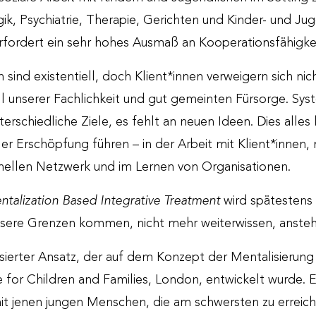
k, Psychiatrie, Therapie, Gerichten und Kinder- und Juge
rfordert ein sehr hohes Ausmaß an Kooperationsfähigkei
n sind existentiell, doch Klient*innen verweigern sich n
 all unserer Fachlichkeit und gut gemeinten Fürsorge. Sy
erschiedliche Ziele, es fehlt an neuen Ideen. Dies alles 
r Erschöpfung führen – in der Arbeit mit Klient*innen, 
ellen Netzwerk und im Lernen von Organisationen.
talization Based Integrative Treatment
wird spätestens
 unsere Grenzen kommen, nicht mehr weiterwissen, anste
sierter Ansatz, der auf dem Konzept der Mentalisierun
 for Children and Families, London, entwickelt wurde. Er
it jenen jungen Menschen, die am schwersten zu erreich