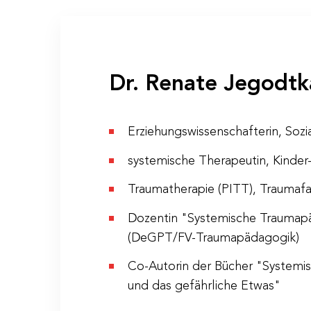
Anmeldung & Infor
Dr. Renate Jegodtk
Erziehungswissenschafterin, Sozi
Veranstaltungs-ID
WS 24/20
systemische Therapeutin, Kinder
Dauer
2 Tage
Traumatherapie (PITT), Trauma
Termine
Tag 1: Di, 
Tag 2: Mi, 2
Dozentin "Systemische Traumap
(DeGPT/FV-Traumapädagogik)
Ort
Seminarpen
Co-Autorin der Bücher "Systemi
Kosten
€ 280,– pro
und das gefährliche Etwas"
Anmeldeschluss
23.09.2020