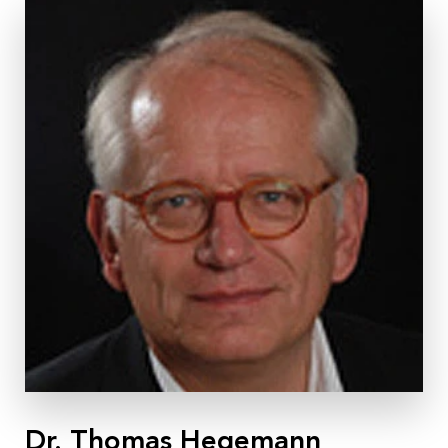
Nachhaltigkeit
Partner:innen
Anmeldung & Informationen
Veranstaltungs-ID
WS 42/20
Dauer
1 Tag
Termine
Mi, 11.11.2020, 10:00
– 17:30 Uhr
Ort
Gasthof Am Riedl
, Eisenstraße 38, 5321 Koppl bei
Salzburg
Kosten
Dr. Thomas Hegemann