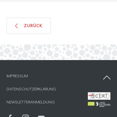
ZURÜCK
IMPRESSUM
DATENSCHUTZERKLÄRUNG
Bes
NEWSLETTERANMELDUNG
Bes