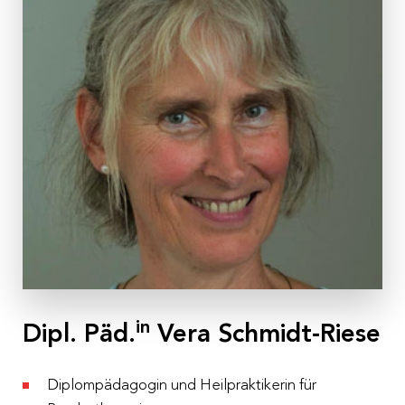
Anmeldung & Informationen
Nachhaltigkeit
Veranstaltungs-ID
Partner:innen
WS 19/20
Dauer
2 Tage
Termine
Tag 1: Do, 11.06.2020, 10.00 – 17.30 Uhr
Tag 2: Fr, 12.06.2020, 09.00 – 16.30 Uhr
Ort
Pro Juventute, Fischergasse 17, 5020 Salzburg
Kosten
in
Dipl. Päd.
Vera Schmidt-Riese
€ 280,– pro Person inkl. 10 % MwSt.
Diplompädagogin und Heilpraktikerin für
Anmeldeschluss